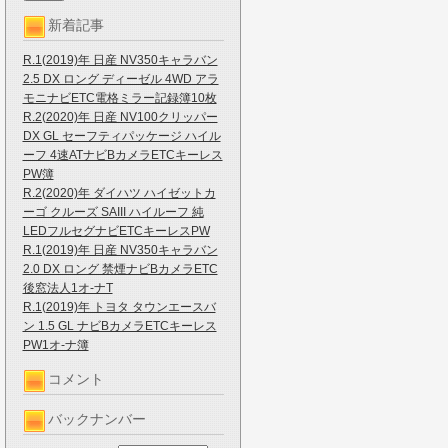
新着記事
R.1(2019)年 日産 NV350キャラバン
2.5 DX ロング ディーゼル 4WD アラ
モニナビETC電格ミラー記録簿10枚
R.2(2020)年 日産 NV100クリッパー
DX GL セーフティパッケージ ハイル
ーフ 4速ATナビBカメラETCキーレス
PW簿
R.2(2020)年 ダイハツ ハイゼットカ
ーゴ クルーズ SAIII ハイルーフ 純
LEDフルセグナビETCキーレスPW
R.1(2019)年 日産 NV350キャラバン
2.0 DX ロング 禁煙ナビBカメラETC
後窓法人1オ-ナT
R.1(2019)年 トヨタ タウンエースバ
ン 1.5 GL ナビBカメラETCキーレス
PW1オ-ナ簿
コメント
バックナンバー