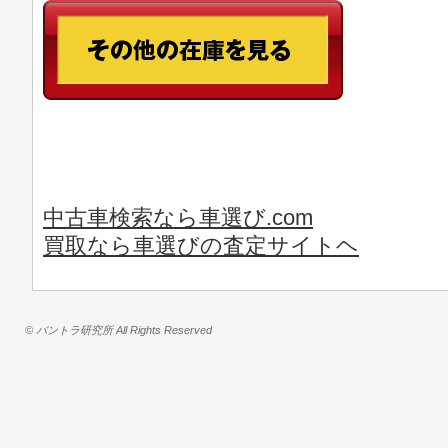
中古車検索なら車選び.com
買取なら車選びの査定サイトヘ
© バントラ研究所 All Rights Reserved