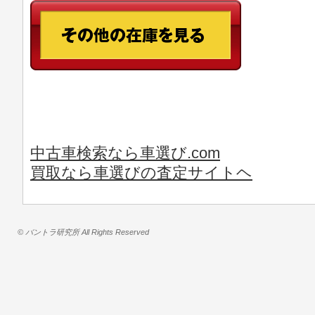
中古車検索なら車選び.com
買取なら車選びの査定サイトヘ
© バントラ研究所 All Rights Reserved