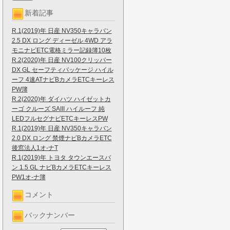
新着記事
R.1(2019)年 日産 NV350キャラバン
2.5 DX ロング ディーゼル 4WD アラ
モニナビETC電格ミラー記録簿10枚
R.2(2020)年 日産 NV100クリッパー
DX GL セーフティパッケージ ハイル
ーフ 4速ATナビBカメラETCキーレス
PW簿
R.2(2020)年 ダイハツ ハイゼットカ
ーゴ クルーズ SAIII ハイルーフ 純
LEDフルセグナビETCキーレスPW
R.1(2019)年 日産 NV350キャラバン
2.0 DX ロング 禁煙ナビBカメラETC
後窓法人1オ-ナT
R.1(2019)年 トヨタ タウンエースバ
ン 1.5 GL ナビBカメラETCキーレス
PW1オ-ナ簿
コメント
バックナンバー