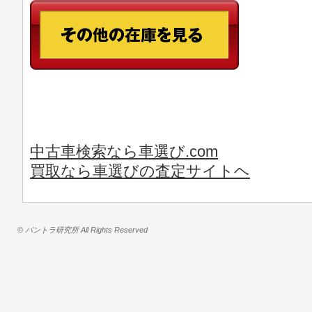
中古車検索なら車選び.com
買取なら車選びの査定サイトヘ
© バントラ研究所 All Rights Reserved