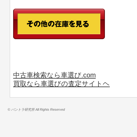
中古車検索なら車選び.com
買取なら車選びの査定サイトヘ
© バントラ研究所 All Rights Reserved