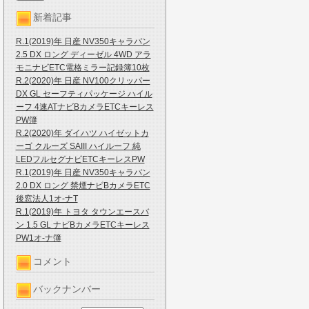
新着記事
R.1(2019)年 日産 NV350キャラバン
2.5 DX ロング ディーゼル 4WD アラ
モニナビETC電格ミラー記録簿10枚
R.2(2020)年 日産 NV100クリッパー
DX GL セーフティパッケージ ハイル
ーフ 4速ATナビBカメラETCキーレス
PW簿
R.2(2020)年 ダイハツ ハイゼットカ
ーゴ クルーズ SAIII ハイルーフ 純
LEDフルセグナビETCキーレスPW
R.1(2019)年 日産 NV350キャラバン
2.0 DX ロング 禁煙ナビBカメラETC
後窓法人1オ-ナT
R.1(2019)年 トヨタ タウンエースバ
ン 1.5 GL ナビBカメラETCキーレス
PW1オ-ナ簿
コメント
バックナンバー