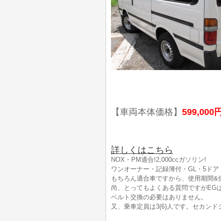
【車両本体価格】
599,000
詳しくはこちら
NOX・PM適合!2,000ccガソリン!
ワンオーナー・記録簿付・GL・5ドア・
もちろん適合車ですから、使用期間&
尚、とってもよくある質問ですがEG
ベルト交換の必要はありません。
又、乗車定員は3(6)人です。セカン