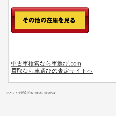
中古車検索なら車選び.com
買取なら車選びの査定サイトヘ
© バントラ研究所 All Rights Reserved