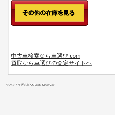
中古車検索なら車選び.com
買取なら車選びの査定サイトヘ
© バントラ研究所 All Rights Reserved