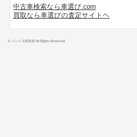
中古車検索なら車選び.com
買取なら車選びの査定サイトヘ
© バントラ研究所 All Rights Reserved