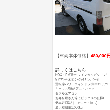
【車両本体価格】
480,000
詳しくはこちら
NOX・PM適合!ツインカムガソリン!
5ドア!平床!ロング(4ナンバー)!
運転席パワーウィンドゥ!集中ロック!
キーレス!運転席エアバック!
ダブルエアコン!
お弁当屋さん等にピッタリの仕様!
乗車定員3人(リアシート無し)
最大積載量1,000kg