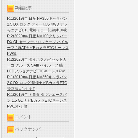
新着記事
R.1(2019)年 日産 NV350キャラバン
2.5 DX ロング ディーゼル 4WD アラ
モニナビETC電格ミラー記録簿10枚
R.2(2020)年 日産 NV100クリッパー
DX GL セーフティパッケージ ハイル
ーフ 4速ATナビBカメラETCキーレス
PW簿
R.2(2020)年 ダイハツ ハイゼットカ
ーゴ クルーズ SAIII ハイルーフ 純
LEDフルセグナビETCキーレスPW
R.1(2019)年 日産 NV350キャラバン
2.0 DX ロング 禁煙ナビBカメラETC
後窓法人1オ-ナT
R.1(2019)年 トヨタ タウンエースバ
ン 1.5 GL ナビBカメラETCキーレス
PW1オ-ナ簿
コメント
バックナンバー