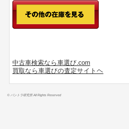
中古車検索なら車選び.com
買取なら車選びの査定サイトヘ
© バントラ研究所 All Rights Reserved