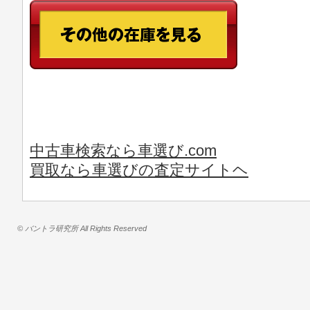
中古車検索なら車選び.com
買取なら車選びの査定サイトヘ
© バントラ研究所 All Rights Reserved