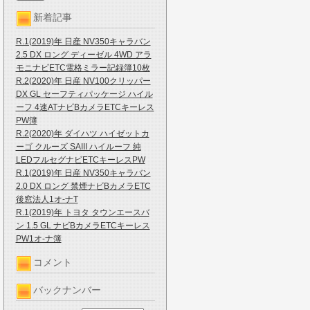
新着記事
R.1(2019)年 日産 NV350キャラバン
2.5 DX ロング ディーゼル 4WD アラ
モニナビETC電格ミラー記録簿10枚
R.2(2020)年 日産 NV100クリッパー
DX GL セーフティパッケージ ハイル
ーフ 4速ATナビBカメラETCキーレス
PW簿
R.2(2020)年 ダイハツ ハイゼットカ
ーゴ クルーズ SAIII ハイルーフ 純
LEDフルセグナビETCキーレスPW
R.1(2019)年 日産 NV350キャラバン
2.0 DX ロング 禁煙ナビBカメラETC
後窓法人1オ-ナT
R.1(2019)年 トヨタ タウンエースバ
ン 1.5 GL ナビBカメラETCキーレス
PW1オ-ナ簿
コメント
バックナンバー