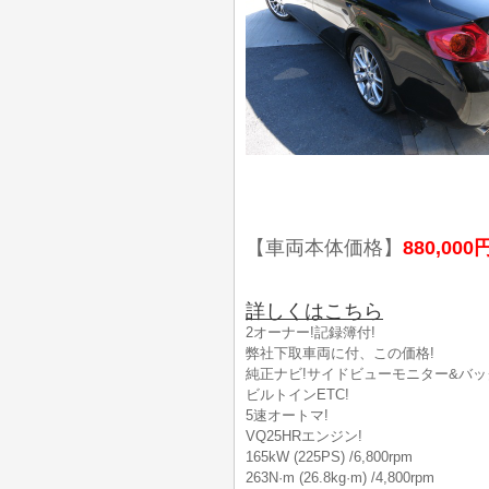
【車両本体価格】
880,000
詳しくはこちら
2オーナー!記録簿付!
弊社下取車両に付、この価格!
純正ナビ!サイドビューモニター&バッ
ビルトインETC!
5速オートマ!
VQ25HRエンジン!
165kW (225PS) /6,800rpm
263N·m (26.8kg·m) /4,800rpm