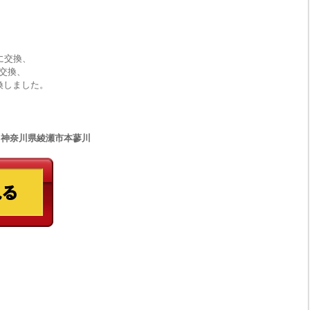
に交換、
に交換、
換しました。
33 神奈川県綾瀬市本蓼川