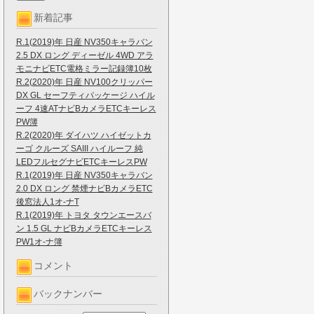
新着記事
R.1(2019)年 日産 NV350キャラバン
2.5 DX ロング ディーゼル 4WD アラ
モニナビETC電格ミラー記録簿10枚
R.2(2020)年 日産 NV100クリッパー
DX GL セーフティパッケージ ハイル
ーフ 4速ATナビBカメラETCキーレス
PW簿
R.2(2020)年 ダイハツ ハイゼットカ
ーゴ クルーズ SAIII ハイルーフ 純
LEDフルセグナビETCキーレスPW
R.1(2019)年 日産 NV350キャラバン
2.0 DX ロング 禁煙ナビBカメラETC
後窓法人1オ-ナT
R.1(2019)年 トヨタ タウンエースバ
ン 1.5 GL ナビBカメラETCキーレス
PW1オ-ナ簿
コメント
バックナンバー