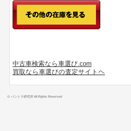
中古車検索なら車選び.com
買取なら車選びの査定サイトヘ
© バントラ研究所 All Rights Reserved