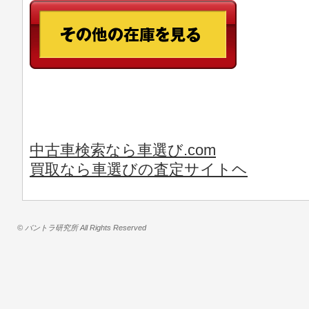
中古車検索なら車選び.com
買取なら車選びの査定サイトヘ
© バントラ研究所 All Rights Reserved