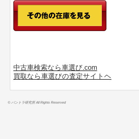
中古車検索なら車選び.com
買取なら車選びの査定サイトヘ
© バントラ研究所 All Rights Reserved