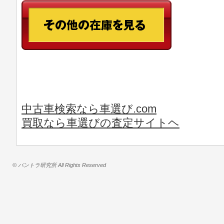
中古車検索なら車選び.com
買取なら車選びの査定サイトヘ
© バントラ研究所 All Rights Reserved