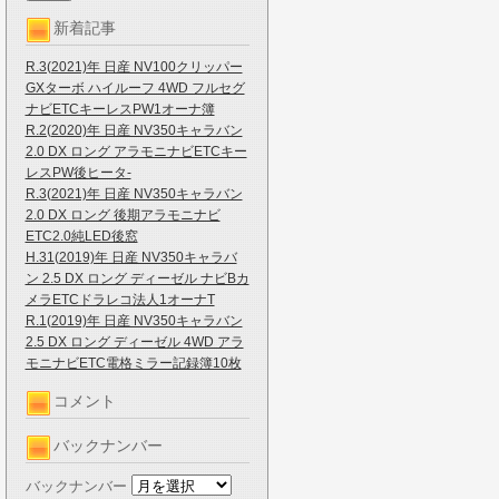
新着記事
R.3(2021)年 日産 NV100クリッパー
GXターボ ハイルーフ 4WD フルセグ
ナビETCキーレスPW1オーナ簿
R.2(2020)年 日産 NV350キャラバン
2.0 DX ロング アラモニナビETCキー
レスPW後ヒータ-
R.3(2021)年 日産 NV350キャラバン
2.0 DX ロング 後期アラモニナビ
ETC2.0純LED後窓
H.31(2019)年 日産 NV350キャラバ
ン 2.5 DX ロング ディーゼル ナビBカ
メラETCドラレコ法人1オーナT
R.1(2019)年 日産 NV350キャラバン
2.5 DX ロング ディーゼル 4WD アラ
モニナビETC電格ミラー記録簿10枚
コメント
バックナンバー
バックナンバー