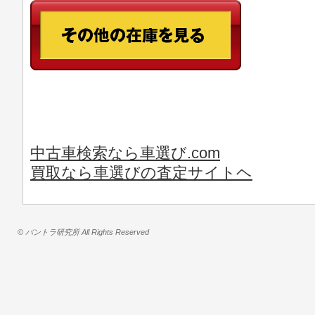
中古車検索なら車選び.com
買取なら車選びの査定サイトヘ
© バントラ研究所 All Rights Reserved