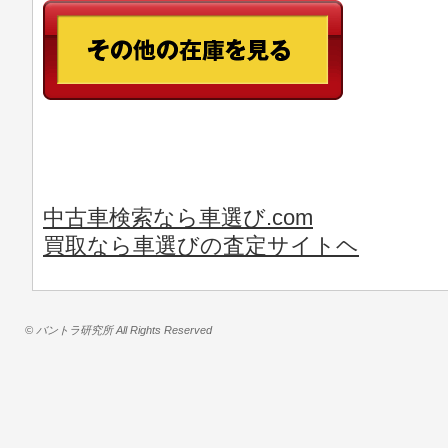
中古車検索なら車選び.com
買取なら車選びの査定サイトヘ
© バントラ研究所 All Rights Reserved