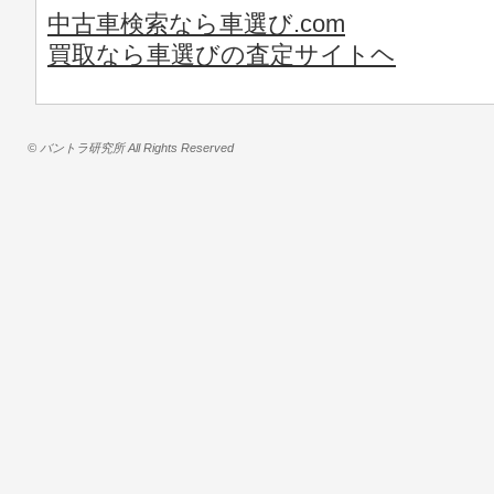
中古車検索なら車選び.com
買取なら車選びの査定サイトヘ
© バントラ研究所 All Rights Reserved