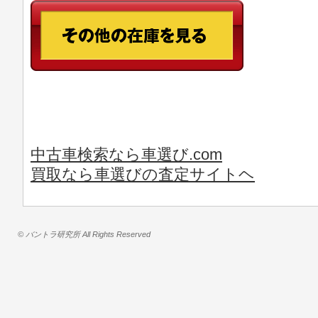
中古車検索なら車選び.com
買取なら車選びの査定サイトヘ
© バントラ研究所 All Rights Reserved