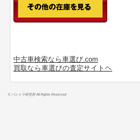
中古車検索なら車選び.com
買取なら車選びの査定サイトヘ
© バントラ研究所 All Rights Reserved