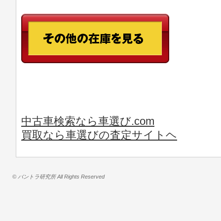
中古車検索なら車選び.com
買取なら車選びの査定サイトヘ
© バントラ研究所 All Rights Reserved