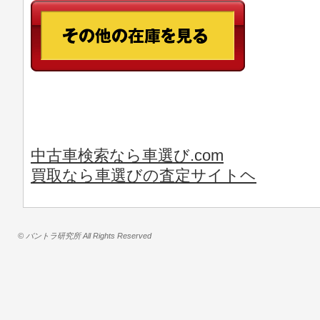
中古車検索なら車選び.com
買取なら車選びの査定サイトヘ
© バントラ研究所 All Rights Reserved