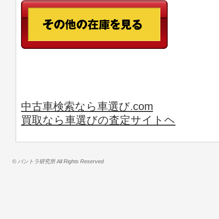
中古車検索なら車選び.com
買取なら車選びの査定サイトヘ
© バントラ研究所 All Rights Reserved