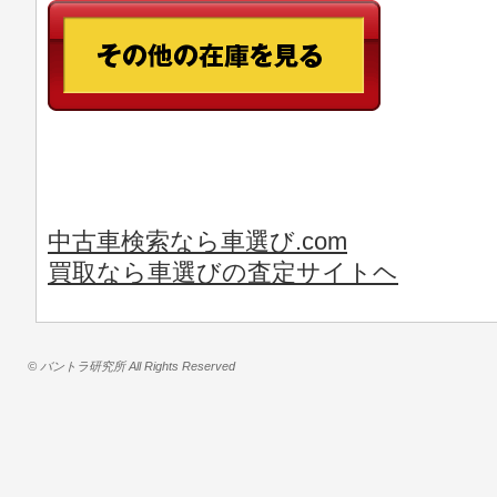
中古車検索なら車選び.com
買取なら車選びの査定サイトヘ
© バントラ研究所 All Rights Reserved