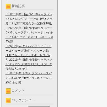
新着記事
R.1(2019)年 日産 NV350キャラバン
2.5 DX ロング ディーゼル 4WD アラ
モニナビETC電格ミラー記録簿10枚
R.2(2020)年 日産 NV100クリッパー
DX GL セーフティパッケージ ハイル
ーフ 4速ATナビBカメラETCキーレス
PW簿
R.2(2020)年 ダイハツ ハイゼットカ
ーゴ クルーズ SAIII ハイルーフ 純
LEDフルセグナビETCキーレスPW
R.1(2019)年 日産 NV350キャラバン
2.0 DX ロング 禁煙ナビBカメラETC
後窓法人1オ-ナT
R.1(2019)年 トヨタ タウンエースバ
ン 1.5 GL ナビBカメラETCキーレス
PW1オ-ナ簿
コメント
バックナンバー