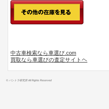
中古車検索なら車選び.com
買取なら車選びの査定サイトヘ
© バントラ研究所 All Rights Reserved