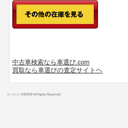
中古車検索なら車選び.com
買取なら車選びの査定サイトヘ
© バントラ研究所 All Rights Reserved