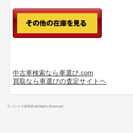
中古車検索なら車選び.com
買取なら車選びの査定サイトヘ
© バントラ研究所 All Rights Reserved