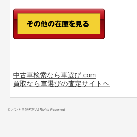
中古車検索なら車選び.com
買取なら車選びの査定サイトヘ
© バントラ研究所 All Rights Reserved