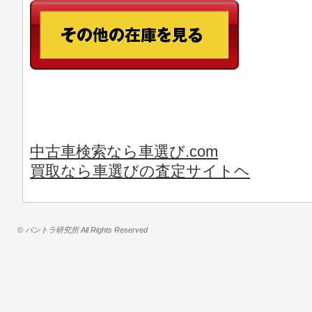
中古車検索なら車選び.com
買取なら車選びの査定サイトヘ
© バントラ研究所 All Rights Reserved