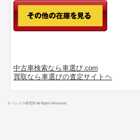
中古車検索なら車選び.com
買取なら車選びの査定サイトヘ
© バントラ研究所 All Rights Reserved