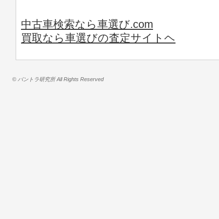
中古車検索なら車選び.com
買取なら車選びの査定サイトヘ
© バントラ研究所 All Rights Reserved