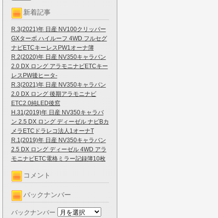
新着記事
R.3(2021)年 日産 NV100クリッパー
GXターボ ハイルーフ 4WD フルセグ
ナビETCキーレスPW1オーナ簿
R.2(2020)年 日産 NV350キャラバン
2.0 DX ロング アラモニナビETCキー
レスPW後ヒータ-
R.3(2021)年 日産 NV350キャラバン
2.0 DX ロング 後期アラモニナビ
ETC2.0純LED後窓
H.31(2019)年 日産 NV350キャラバ
ン 2.5 DX ロング ディーゼル ナビBカ
メラETCドラレコ法人1オーナT
R.1(2019)年 日産 NV350キャラバン
2.5 DX ロング ディーゼル 4WD アラ
モニナビETC電格ミラー記録簿10枚
コメント
バックナンバー
バックナンバー