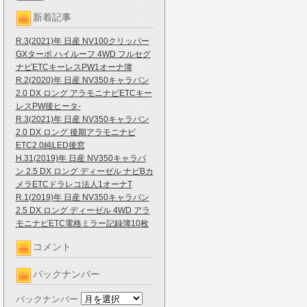
新着記事
R.3(2021)年 日産 NV100クリッパー
GXターボ ハイルーフ 4WD フルセグ
ナビETCキーレスPW1オーナ簿
R.2(2020)年 日産 NV350キャラバン
2.0 DX ロング アラモニナビETCキー
レスPW後ヒータ-
R.3(2021)年 日産 NV350キャラバン
2.0 DX ロング 後期アラモニナビ
ETC2.0純LED後窓
H.31(2019)年 日産 NV350キャラバ
ン 2.5 DX ロング ディーゼル ナビBカ
メラETCドラレコ法人1オーナT
R.1(2019)年 日産 NV350キャラバン
2.5 DX ロング ディーゼル 4WD アラ
モニナビETC電格ミラー記録簿10枚
コメント
バックナンバー
バックナンバー