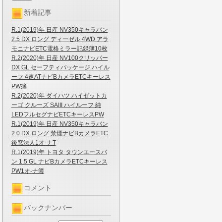
新着記事
R.1(2019)年 日産 NV350キャラバン
2.5 DX ロング ディーゼル 4WD アラ
モニナビETC電格ミラー記録簿10枚
R.2(2020)年 日産 NV100クリッパー
DX GL セーフティパッケージ ハイル
ーフ 4速ATナビBカメラETCキーレス
PW簿
R.2(2020)年 ダイハツ ハイゼットカ
ーゴ クルーズ SAIII ハイルーフ 純
LEDフルセグナビETCキーレスPW
R.1(2019)年 日産 NV350キャラバン
2.0 DX ロング 禁煙ナビBカメラETC
後窓法人1オ-ナT
R.1(2019)年 トヨタ タウンエースバ
ン 1.5 GL ナビBカメラETCキーレス
PW1オ-ナ簿
コメント
バックナンバー