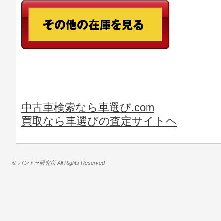
中古車検索なら車選び.com
買取なら車選びの査定サイトヘ
© バントラ研究所 All Rights Reserved