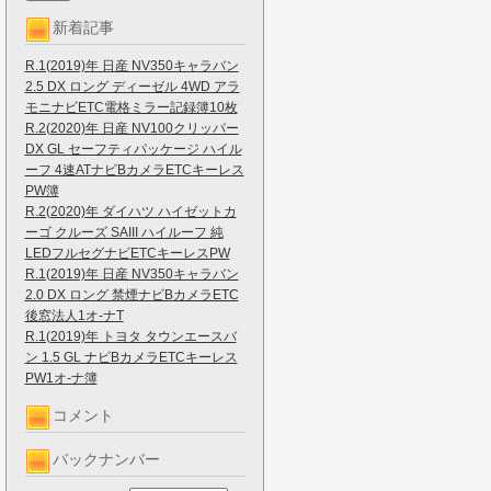
新着記事
R.1(2019)年 日産 NV350キャラバン
2.5 DX ロング ディーゼル 4WD アラ
モニナビETC電格ミラー記録簿10枚
R.2(2020)年 日産 NV100クリッパー
DX GL セーフティパッケージ ハイル
ーフ 4速ATナビBカメラETCキーレス
PW簿
R.2(2020)年 ダイハツ ハイゼットカ
ーゴ クルーズ SAIII ハイルーフ 純
LEDフルセグナビETCキーレスPW
R.1(2019)年 日産 NV350キャラバン
2.0 DX ロング 禁煙ナビBカメラETC
後窓法人1オ-ナT
R.1(2019)年 トヨタ タウンエースバ
ン 1.5 GL ナビBカメラETCキーレス
PW1オ-ナ簿
コメント
バックナンバー