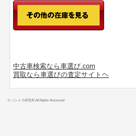
中古車検索なら車選び.com
買取なら車選びの査定サイトヘ
© バントラ研究所 All Rights Reserved