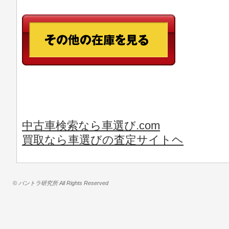
中古車検索なら車選び.com
買取なら車選びの査定サイトヘ
© バントラ研究所 All Rights Reserved