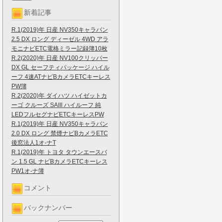
新着記事
R.1(2019)年 日産 NV350キャラバン
2.5 DX ロング ディーゼル 4WD アラ
モニナビETC電格ミラー記録簿10枚
R.2(2020)年 日産 NV100クリッパー
DX GL セーフティパッケージ ハイル
ーフ 4速ATナビBカメラETCキーレス
PW簿
R.2(2020)年 ダイハツ ハイゼットカ
ーゴ クルーズ SAIII ハイルーフ 純
LEDフルセグナビETCキーレスPW
R.1(2019)年 日産 NV350キャラバン
2.0 DX ロング 禁煙ナビBカメラETC
後窓法人1オ-ナT
R.1(2019)年 トヨタ タウンエースバ
ン 1.5 GL ナビBカメラETCキーレス
PW1オ-ナ簿
コメント
バックナンバー