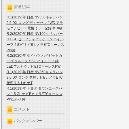
新着記事
R.1(2019)年 日産 NV350キャラバン
2.5 DX ロング ディーゼル 4WD アラ
モニナビETC電格ミラー記録簿10枚
R.2(2020)年 日産 NV100クリッパー
DX GL セーフティパッケージ ハイル
ーフ 4速ATナビBカメラETCキーレス
PW簿
R.2(2020)年 ダイハツ ハイゼットカ
ーゴ クルーズ SAIII ハイルーフ 純
LEDフルセグナビETCキーレスPW
R.1(2019)年 日産 NV350キャラバン
2.0 DX ロング 禁煙ナビBカメラETC
後窓法人1オ-ナT
R.1(2019)年 トヨタ タウンエースバ
ン 1.5 GL ナビBカメラETCキーレス
PW1オ-ナ簿
コメント
バックナンバー