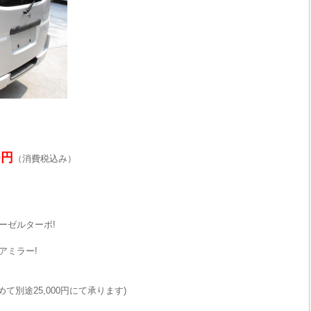
0円
（消費税込み）
ーゼルターボ!
アミラー!
て別途25,000円にて承ります)