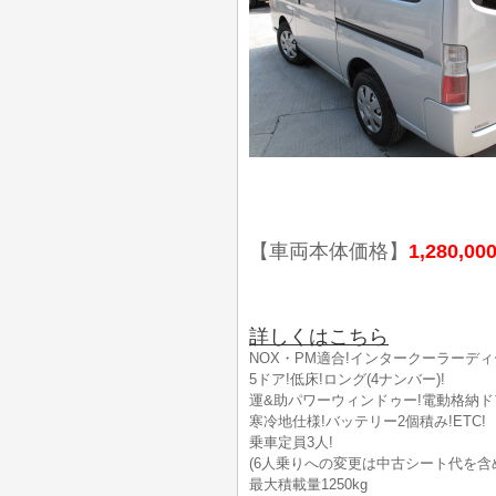
【車両本体価格】
1,280,00
詳しくはこちら
NOX・PM適合!インタークーラーディ
5ドア!低床!ロング(4ナンバー)!
運&助パワーウィンドゥー!電動格納ド
寒冷地仕様!バッテリー2個積み!ETC!
乗車定員3人!
(6人乗りへの変更は中古シート代を含め
最大積載量1250kg