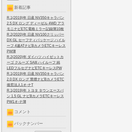
新着記事
R.1(2019)年 日産 NV350キャラバン
2.5 DX ロング ディーゼル 4WD アラ
モニナビETC電格ミラー記録簿10枚
R.2(2020)年 日産 NV100クリッパー
DX GL セーフティパッケージ ハイル
ーフ 4速ATナビBカメラETCキーレス
PW簿
R.2(2020)年 ダイハツ ハイゼットカ
ーゴ クルーズ SAIII ハイルーフ 純
LEDフルセグナビETCキーレスPW
R.1(2019)年 日産 NV350キャラバン
2.0 DX ロング 禁煙ナビBカメラETC
後窓法人1オ-ナT
R.1(2019)年 トヨタ タウンエースバ
ン 1.5 GL ナビBカメラETCキーレス
PW1オ-ナ簿
コメント
バックナンバー