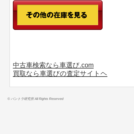
中古車検索なら車選び.com
買取なら車選びの査定サイトヘ
© バントラ研究所 All Rights Reserved