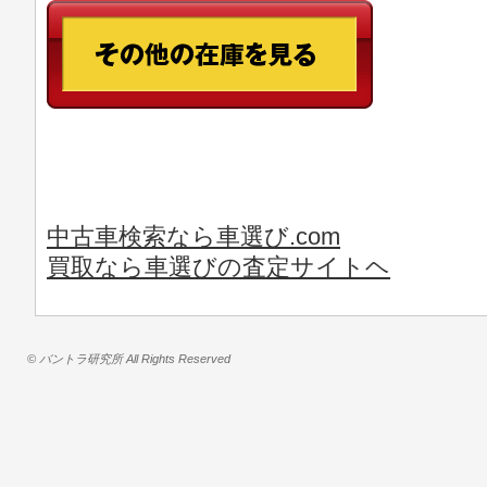
中古車検索なら車選び.com
買取なら車選びの査定サイトヘ
© バントラ研究所 All Rights Reserved