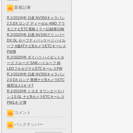
新着記事
R.1(2019)年 日産 NV350キャラバン
2.5 DX ロング ディーゼル 4WD アラ
モニナビETC電格ミラー記録簿10枚
R.2(2020)年 日産 NV100クリッパー
DX GL セーフティパッケージ ハイル
ーフ 4速ATナビBカメラETCキーレス
PW簿
R.2(2020)年 ダイハツ ハイゼットカ
ーゴ クルーズ SAIII ハイルーフ 純
LEDフルセグナビETCキーレスPW
R.1(2019)年 日産 NV350キャラバン
2.0 DX ロング 禁煙ナビBカメラETC
後窓法人1オ-ナT
R.1(2019)年 トヨタ タウンエースバ
ン 1.5 GL ナビBカメラETCキーレス
PW1オ-ナ簿
コメント
バックナンバー